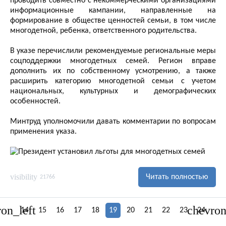
проводить совместно с некоммерческими организациями
информационные кампании, направленные на
формирование в обществе ценностей семьи, в том числе
многодетной, ребенка, ответственного родительства.
В указе перечислили рекомендуемые региональные меры
соцподдержки многодетных семей. Регион вправе
дополнить их по собственному усмотрению, а также
расширить категорию многодетной семьи с учетом
национальных, культурных и демографических
особенностей.
Минтруд уполномочили давать комментарии по вопросам
применения указа.
visibility
Читать полностью
21766
on_left
chevron
14
15
16
17
18
19
20
21
22
23
24